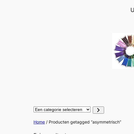
Ga
U
naar
de
inhoud
Een
categorie
selecteren
Home
/ Producten getagged “asymmetrisch”