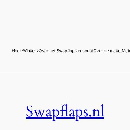
Home
Winkel
Over het Swapflaps concept
Over de maker
Mate
Swapflaps.nl