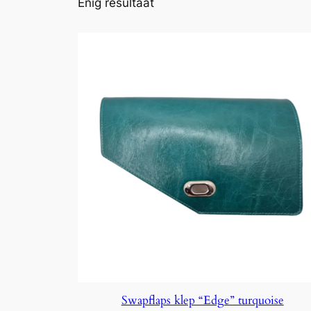
Enig resultaat
Swapflaps klep “Edge” turquoise