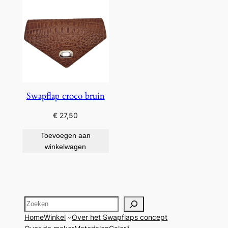
Swapflap croco bruin
€
27,50
Toevoegen aan
winkelwagen
Zoeken
Home
Winkel
Over het Swapflaps concept