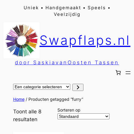
Ga
Uniek • Handgemaakt • Speels •
Veelzijdig
naar
de
inhoud
Swapflaps.nl
door SaskiavanOosten Tassen
Een
categorie
selecteren
Home
/ Producten getagged “furry”
Sorteren op
Toont alle 8
resultaten