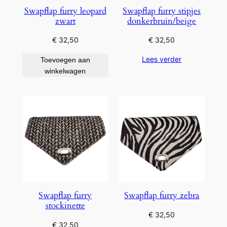
Swapflap furry leopard
Swapflap furry stipjes
zwart
donkerbruin/beige
€
32,50
€
32,50
Lees verder
Toevoegen aan
winkelwagen
Swapflap furry
Swapflap furry zebra
stockinette
€
32,50
€
32,50