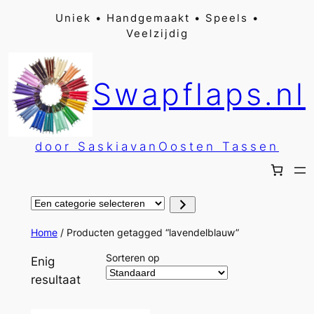
Ga
Uniek • Handgemaakt • Speels •
Veelzijdig
naar
de
inhoud
Swapflaps.nl
door SaskiavanOosten Tassen
Een
categorie
selecteren
Home
/ Producten getagged “lavendelblauw”
Sorteren op
Enig
resultaat