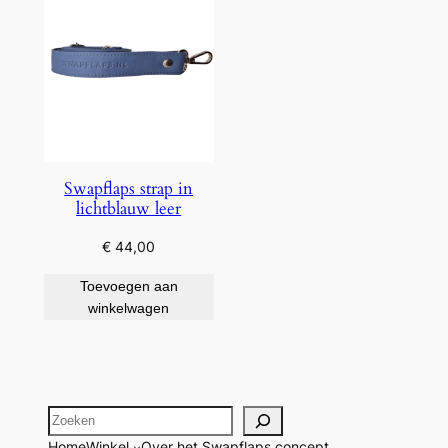
Swapflaps strap in
lichtblauw leer
€
44,00
Toevoegen aan
winkelwagen
Zoeken
Home
Winkel
Over het Swapflaps concept