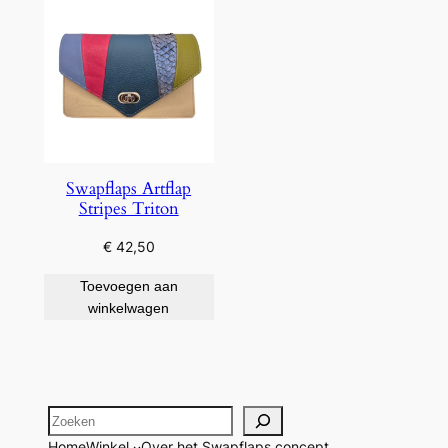
Swapflaps Artflap
Stripes Triton
€
42,50
Toevoegen aan
winkelwagen
Zoeken
Home
Winkel
Over het Swapflaps concept