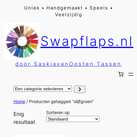
Ga
Uniek • Handgemaakt • Speels •
Veelzijdig
naar
de
inhoud
Swapflaps.nl
door SaskiavanOosten Tassen
Een
categorie
selecteren
Home
/ Producten getagged “olijfgroen”
Sorteren op
Enig
resultaat