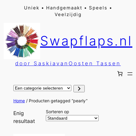
Ga
Uniek • Handgemaakt • Speels •
Veelzijdig
naar
de
inhoud
Swapflaps.nl
door SaskiavanOosten Tassen
Een
categorie
selecteren
Home
/ Producten getagged “pearly”
Sorteren op
Enig
resultaat