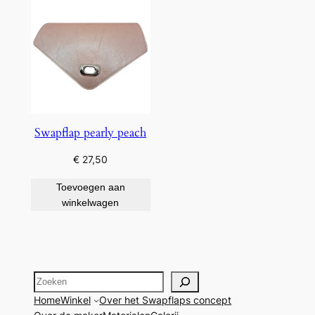
Swapflap pearly peach
€
27,50
Toevoegen aan
winkelwagen
Zoeken
Home
Winkel
Over het Swapflaps concept