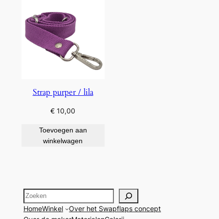
Strap purper / lila
€
10,00
Toevoegen aan
winkelwagen
Zoeken
Home
Winkel
Over het Swapflaps concept