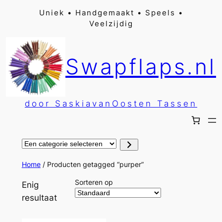
Ga
Uniek • Handgemaakt • Speels •
Veelzijdig
naar
de
inhoud
Swapflaps.nl
door SaskiavanOosten Tassen
Een
categorie
selecteren
Home
/ Producten getagged “purper”
Sorteren op
Enig
resultaat