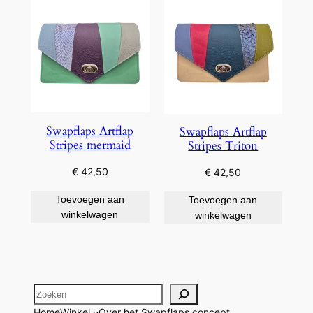
Swapflaps Artflap
Swapflaps Artflap
Stripes mermaid
Stripes Triton
€
42,50
€
42,50
Toevoegen aan
Toevoegen aan
winkelwagen
winkelwagen
Zoeken
Home
Winkel
Over het Swapflaps concept