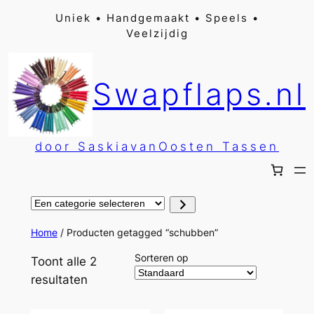
Ga
Uniek • Handgemaakt • Speels •
Veelzijdig
naar
de
inhoud
Swapflaps.nl
door SaskiavanOosten Tassen
Een
categorie
selecteren
Home
/ Producten getagged “schubben”
Sorteren op
Toont alle 2
resultaten