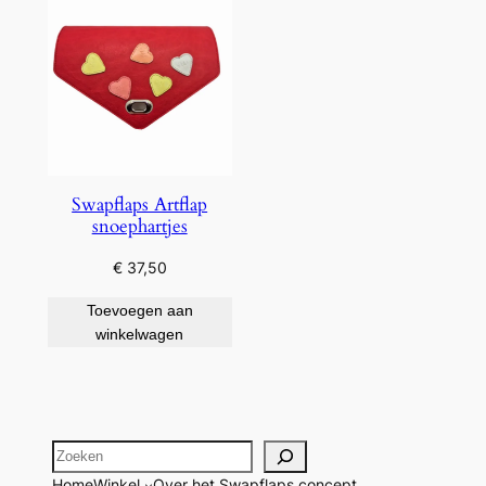
Swapflaps Artflap
snoephartjes
€
37,50
Toevoegen aan
winkelwagen
Zoeken
Home
Winkel
Over het Swapflaps concept