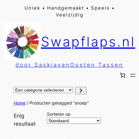
Ga
Uniek • Handgemaakt • Speels •
Veelzijdig
naar
de
inhoud
Swapflaps.nl
door SaskiavanOosten Tassen
Een
categorie
selecteren
Home
/ Producten getagged “snoep”
Sorteren op
Enig
resultaat