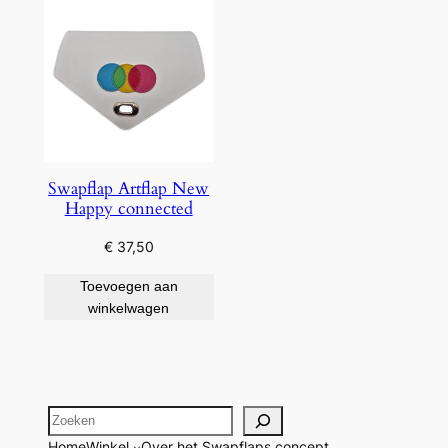
Swapflap Artflap New
Happy connected
€
37,50
Toevoegen aan
winkelwagen
Zoeken
Home
Winkel
Over het Swapflaps concept