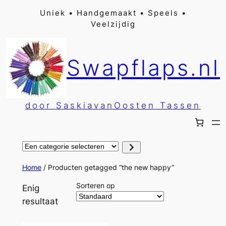
Ga
Uniek • Handgemaakt • Speels •
Veelzijdig
naar
de
inhoud
Swapflaps.nl
door SaskiavanOosten Tassen
Een
categorie
selecteren
Home
/ Producten getagged “the new happy”
Sorteren op
Enig
resultaat