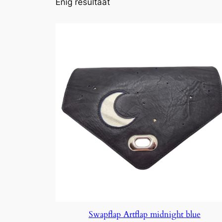
Enig resultaat
Swapflap Artflap midnight blue