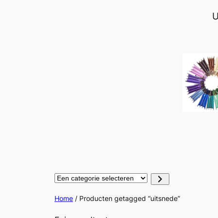
Ga
U
naar
de
inhoud
Een
categorie
selecteren
Home
/ Producten getagged “uitsnede”