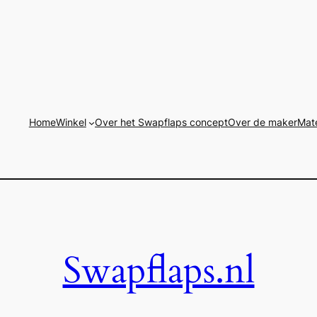
Home
Winkel
Over het Swapflaps concept
Over de maker
Mate
Swapflaps.nl