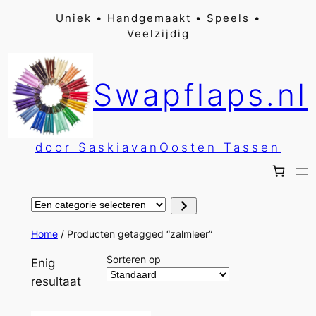
Ga
Uniek • Handgemaakt • Speels •
Veelzijdig
naar
de
inhoud
Swapflaps.nl
door SaskiavanOosten Tassen
Een
categorie
selecteren
Home
/ Producten getagged “zalmleer”
Sorteren op
Enig
resultaat