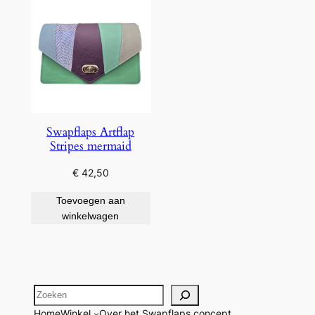
Swapflaps Artflap
Stripes mermaid
€
42,50
Toevoegen aan
winkelwagen
Zoeken
Home
Winkel
Over het Swapflaps concept