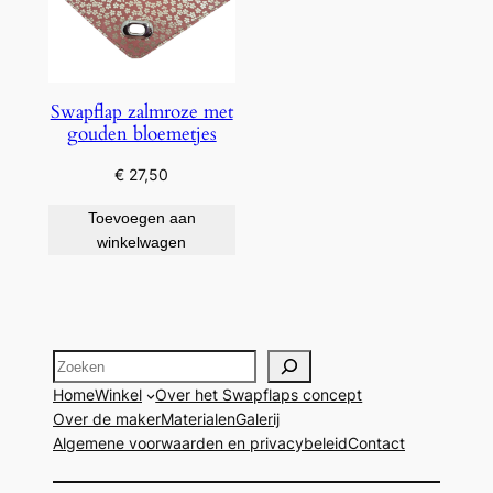
Swapflap zalmroze met
gouden bloemetjes
€
27,50
Toevoegen aan
winkelwagen
Zoeken
Home
Winkel
Over het Swapflaps concept
Over de maker
Materialen
Galerij
Algemene voorwaarden en privacybeleid
Contact