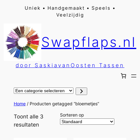
Ga
Uniek • Handgemaakt • Speels •
Veelzijdig
naar
de
inhoud
Swapflaps.nl
door SaskiavanOosten Tassen
Een
categorie
selecteren
Home
/ Producten getagged “bloemetjes”
Sorteren op
Toont alle 3
resultaten