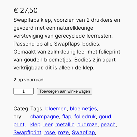
€
27,50
Swapflaps klep, voorzien van 2 drukkers en
gevoerd met een naturelkleurige
versteviging van gerecyclede leerresten.
Passend op alle Swapflaps-bodies.
Gemaakt van zalmkleurig leer met folieprint
van gouden bloemetjes. Bodies zijn apart
verkrijgbaar, dit is alleen de klep.
2 op voorraad
S
Toevoegen aan winkelwagen
w
a
Categ
Tags:
bloemen
, 
bloemetjes
, 
p
ory:
champagne
, 
flap
, 
foliedruk
, 
goud
, 
f
print
, 
klep
, 
leer
, 
metallic
, 
oudroze
, 
peach
, 
l
Swapfl
print
, 
rose
, 
roze
, 
Swapflap
, 