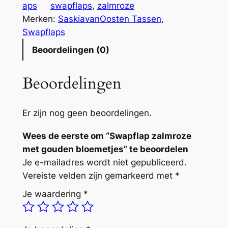
a
aps
swapflaps
, 
zalmroze
p
Merken:
SaskiavanOosten Tassen
, 
z
Swapflaps
a
Beoordelingen (0)
l
m
Beoordelingen
r
o
z
Er zijn nog geen beoordelingen.
e
Wees de eerste om “Swapflap zalmroze
m
met gouden bloemetjes” te beoordelen
e
Je e-mailadres wordt niet gepubliceerd.
t
Vereiste velden zijn gemarkeerd met
*
g
o
Je waardering
*
u
d