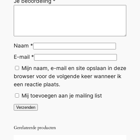
e
Je beoordeling
*
n
b
l
o
e
Naam
*
m
E-mail
*
e
t
Mijn naam, e-mail en site opslaan in deze
j
browser voor de volgende keer wanneer ik
e
een reactie plaats.
s
Mij toevoegen aan je mailing list
a
a
n
t
Gerelateerde producten
a
l