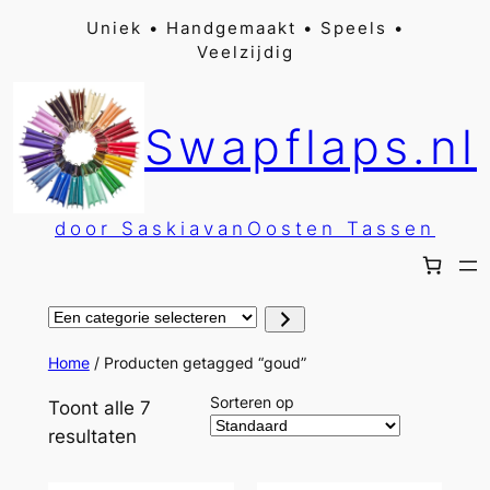
Ga
Uniek • Handgemaakt • Speels •
Veelzijdig
naar
de
inhoud
Swapflaps.nl
door SaskiavanOosten Tassen
Een
categorie
selecteren
Home
/ Producten getagged “goud”
Sorteren op
Toont alle 7
resultaten