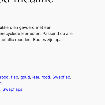
rukkers en gevoerd met een
gerecyclede leerresten. Passend op alle
tallic rood leer Bodies zijn apart
rood
, 
flap
, 
goud
, 
leer
, 
rood
, 
Swapflap
, 
ni
n
, 
Swapflaps