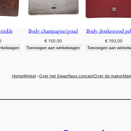
rinkle
Body champagne/goud
Body donkerrood pe
0
€
150,00
€
150,00
inkelwagen
Toevoegen aan winkelwagen
Toevoegen aan winkel
Home
Winkel
Over het Swapflaps concept
Over de maker
Mate