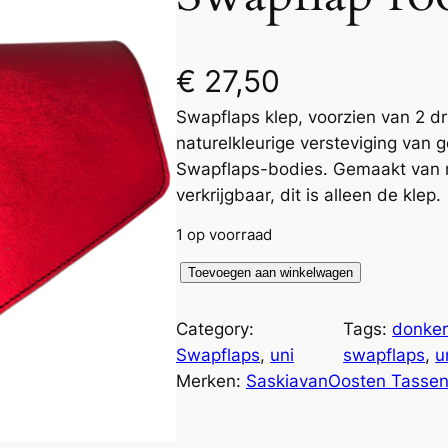
€
27,50
Swapflaps klep, voorzien van 2 d
naturelkleurige versteviging van 
Swapflaps-bodies. Gemaakt van me
verkrijgbaar, dit is alleen de klep.
1 op voorraad
S
Toevoegen aan winkelwagen
w
a
Category:
Tags:
donker
p
Swapflaps
, 
uni
swapflaps
, 
u
f
Merken:
SaskiavanOosten Tasse
l
a