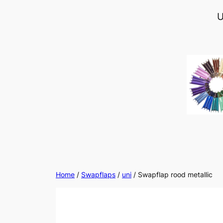
Ga
U
naar
de
inhoud
Home
/
Swapflaps
/
uni
/ Swapflap rood metallic