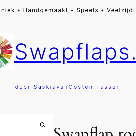
niek • Handgemaakt • Speels • Veelzijd
Swapflaps.
door SaskiavanOosten Tassen
Swapflap ro