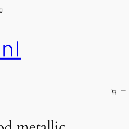
ig
nl
od metallic