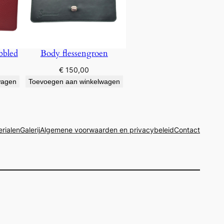
bbled
Body flessengroen
€
150,00
wagen
Toevoegen aan winkelwagen
rialen
Galerij
Algemene voorwaarden en privacybeleid
Contact