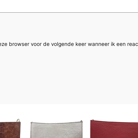
a
l
deze browser voor de volgende keer wanneer ik een react