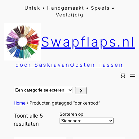
Ga
Uniek • Handgemaakt • Speels •
Veelzijdig
naar
de
inhoud
Swapflaps.nl
door SaskiavanOosten Tassen
Een
categorie
selecteren
Home
/ Producten getagged “donkerrood”
Sorteren op
Toont alle 5
resultaten