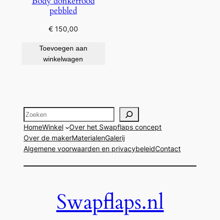
Body donkerrood
pebbled
€
150,00
Toevoegen aan
winkelwagen
Zoeken
Home
Winkel
Over het Swapflaps concept
Over de maker
Materialen
Galerij
Algemene voorwaarden en privacybeleid
Contact
Swapflaps.nl