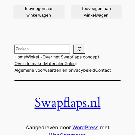
prijs
prijs
Toevoegen aan
Toevoegen aan
was:
is:
winkelwagen
winkelwagen
€ 27,50.
€ 22,50.
Zoeken
Home
Winkel
Over het Swapflaps concept
Over de maker
Materialen
Galerij
Algemene voorwaarden en privacybeleid
Contact
Swapflaps.nl
Aangedreven door
WordPress
met