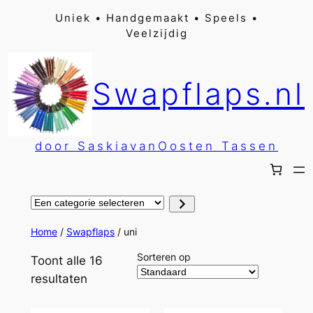
Ga
Uniek • Handgemaakt • Speels •
Veelzijdig
naar
de
inhoud
Swapflaps.nl
door SaskiavanOosten Tassen
Een
categorie
selecteren
Home
/
Swapflaps
/ uni
Sorteren op
Toont alle 16
resultaten