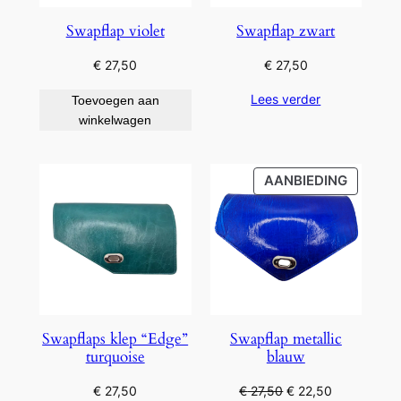
Swapflap violet
Swapflap zwart
€
27,50
€
27,50
Lees verder
Toevoegen aan
winkelwagen
PRODU
AANBIEDING
IN
DE
UITVER
Swapflaps klep “Edge”
Swapflap metallic
turquoise
blauw
Oorspronkelijke
Huidige
€
27,50
€
27,50
€
22,50