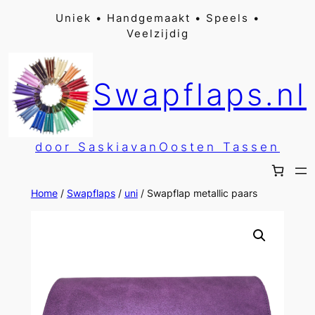
Ga
Uniek • Handgemaakt • Speels •
Veelzijdig
naar
de
inhoud
Swapflaps.nl
door SaskiavanOosten Tassen
Home
/
Swapflaps
/
uni
/ Swapflap metallic paars