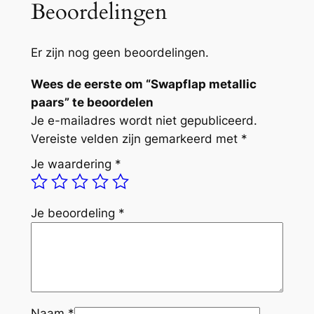
Beoordelingen
t
a
l
Er zijn nog geen beoordelingen.
l
Wees de eerste om “Swapflap metallic
i
paars” te beoordelen
c
Je e-mailadres wordt niet gepubliceerd.
p
Vereiste velden zijn gemarkeerd met
*
a
a
Je waardering
*
r
s
a
Je beoordeling
*
a
n
t
a
l
Naam
*