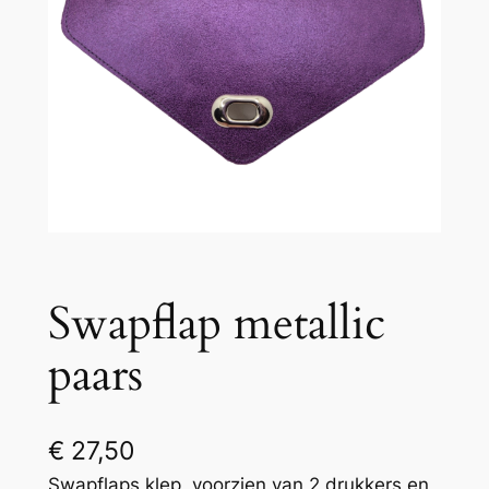
Swapflap metallic
paars
€
27,50
Swapflaps klep, voorzien van 2 drukkers en