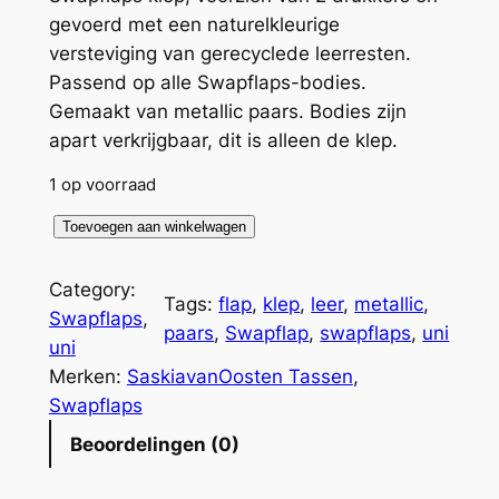
gevoerd met een naturelkleurige
versteviging van gerecyclede leerresten.
Passend op alle Swapflaps-bodies.
Gemaakt van metallic paars. Bodies zijn
apart verkrijgbaar, dit is alleen de klep.
1 op voorraad
S
Toevoegen aan winkelwagen
w
a
Category:
Tags:
flap
, 
klep
, 
leer
, 
metallic
, 
p
Swapflaps
, 
paars
, 
Swapflap
, 
swapflaps
, 
uni
f
uni
l
Merken:
SaskiavanOosten Tassen
, 
a
Swapflaps
p
Beoordelingen (0)
m
e