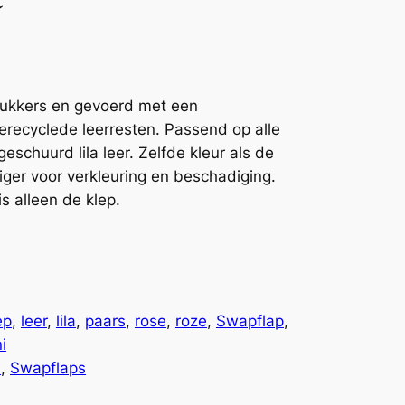
rukkers en gevoerd met een
gerecyclede leerresten. Passend op alle
chuurd lila leer. Zelfde kleur als de
eliger voor verkleuring en beschadiging.
is alleen de klep.
ep
, 
leer
, 
lila
, 
paars
, 
rose
, 
roze
, 
Swapflap
, 
i
n
, 
Swapflaps