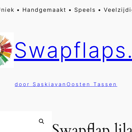
niek • Handgemaakt • Speels • Veelzijd
Swapflaps.
door SaskiavanOosten Tassen
Swapflap lil