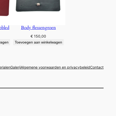
bbled
Body flessengroen
€
150,00
wagen
Toevoegen aan winkelwagen
rialen
Galerij
Algemene voorwaarden en privacybeleid
Contact