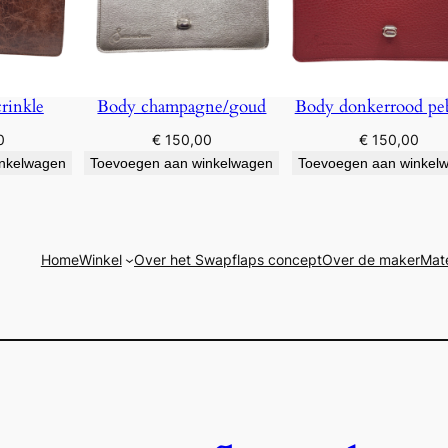
rinkle
Body champagne/goud
Body donkerrood pe
0
€
150,00
€
150,00
inkelwagen
Toevoegen aan winkelwagen
Toevoegen aan winkel
Home
Winkel
Over het Swapflaps concept
Over de maker
Mate