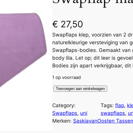
€
27,50
Swapflaps klep, voorzien van 2 d
naturelkleurige versteviging van 
Swapflaps-bodies. Gemaakt van ges
body lila. Let op; dit leer is gevo
Bodies zijn apart verkrijgbaar, dit 
1 op voorraad
S
Toevoegen aan winkelwagen
w
a
Category:
Tags:
flap
, 
kl
p
Swapflaps
, 
uni
swapflaps
, 
un
f
Merken:
SaskiavanOosten Tasse
l