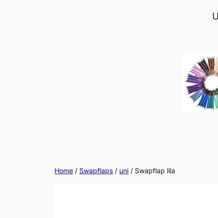
Ga
U
naar
de
inhoud
Home
/
Swapflaps
/
uni
/ Swapflap lila