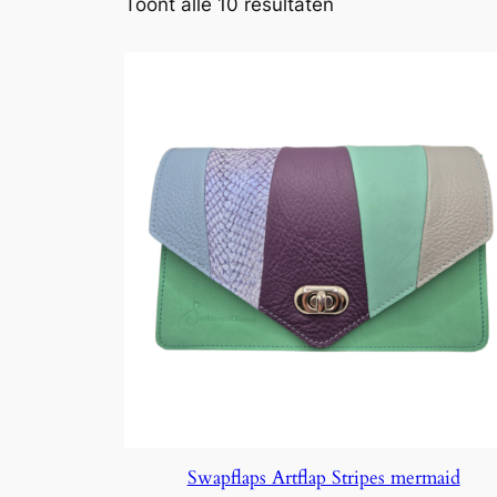
Toont alle 10 resultaten
Swapflaps Artflap Stripes mermaid