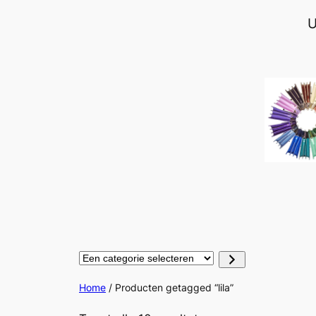
Ga
U
naar
de
inhoud
Een
categorie
selecteren
Home
/ Producten getagged “lila”