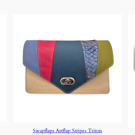
Swapflaps Artflap Stripes Triton