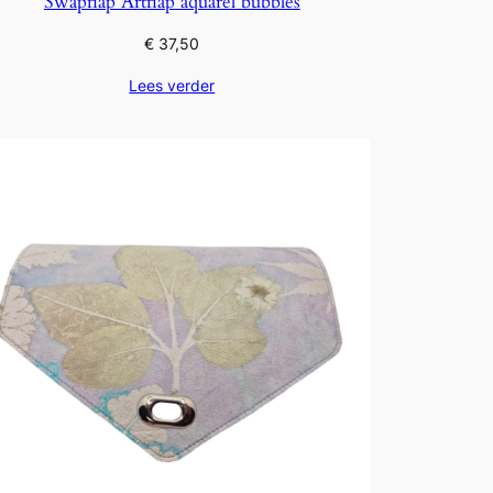
Swapflap Artflap aquarel bubbles
€
37,50
Lees verder