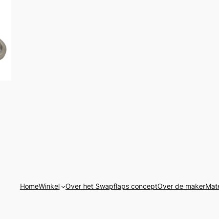
Home
Winkel
Over het Swapflaps concept
Over de maker
Mate