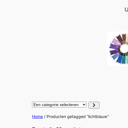
Ga
U
naar
de
inhoud
Een
categorie
selecteren
Home
/ Producten getagged “lichtblauw”