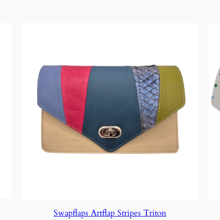
Swapflaps Artflap Stripes Triton