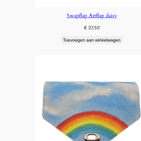
Swapflap Artflap daisy
€
37,50
Toevoegen aan winkelwagen