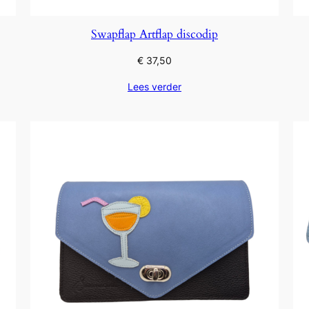
Swapflap Artflap discodip
€
37,50
Lees verder