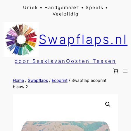
Ga
Uniek • Handgemaakt • Speels •
Veelzijdig
naar
de
inhoud
Swapflaps.nl
door SaskiavanOosten Tassen
Home
/
Swapflaps
/
Ecoprint
/ Swapflap ecoprint
blauw 2