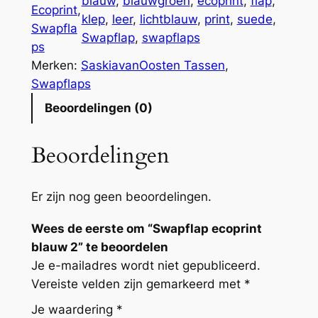
blauw
, 
blauwgroen
, 
ecoprint
, 
flap
, 
Ecoprint
, 
klep
, 
leer
, 
lichtblauw
, 
print
, 
suede
, 
Swapfla
Swapflap
, 
swapflaps
ps
Merken:
SaskiavanOosten Tassen
, 
Swapflaps
Beoordelingen (0)
Beoordelingen
Er zijn nog geen beoordelingen.
Wees de eerste om “Swapflap ecoprint
blauw 2” te beoordelen
Je e-mailadres wordt niet gepubliceerd.
Vereiste velden zijn gemarkeerd met
*
Je waardering
*