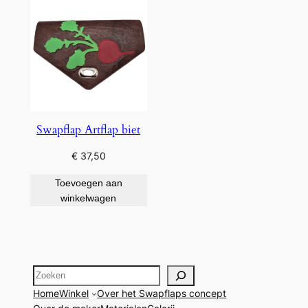
Swapflap Artflap biet
€
37,50
Toevoegen aan
winkelwagen
Zoeken
Home
Winkel
Over het Swapflaps concept