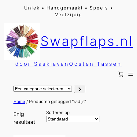
Ga
Uniek • Handgemaakt • Speels •
Veelzijdig
naar
de
inhoud
Swapflaps.nl
door SaskiavanOosten Tassen
Een
categorie
selecteren
Home
/ Producten getagged “radijs”
Sorteren op
Enig
resultaat