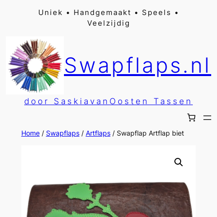
Ga
Uniek • Handgemaakt • Speels •
Veelzijdig
naar
de
inhoud
Swapflaps.nl
door SaskiavanOosten Tassen
Home
/
Swapflaps
/
Artflaps
/ Swapflap Artflap biet