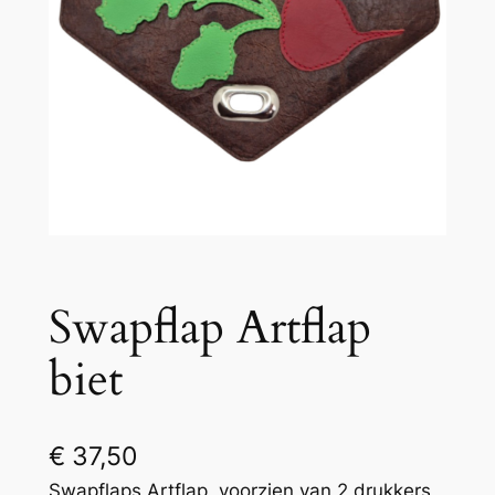
Swapflap Artflap
biet
€
37,50
Swapflaps Artflap, voorzien van 2 drukkers