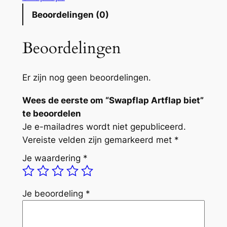
A
Beoordelingen (0)
r
t
Beoordelingen
f
l
a
Er zijn nog geen beoordelingen.
p
Wees de eerste om “Swapflap Artflap biet”
b
te beoordelen
i
Je e-mailadres wordt niet gepubliceerd.
e
Vereiste velden zijn gemarkeerd met
*
t
a
Je waardering
*
a
n
t
Je beoordeling
*
a
l