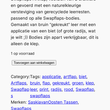
en gevoerd met een naturelkleurige
versteviging van gerecyclede leerresten.
passend op alle Swapflaps-bodies.
Gemaakt van bruin “gekreukt” leer met een
applicatie van een biet (of grote radijs, wat
je wilt ;)) Bodies zijn apart verkrijgbaar, dit is
alleen de klep.
1 op voorraad
S
Toevoegen aan winkelwagen
w
a
Category:
Tags:
applicatie
, 
artflap
, 
biet
, 
p
Artflaps
, 
bruin
, 
flap
, 
gekreukt
, 
groen
, 
klep
, 
f
Swapflap
leer
, 
print
, 
radijs
, 
rood
, 
Swapflap
, 
l
s
swapflaps
a
Merken:
SaskiavanOosten Tassen
, 
p
Swapflaps