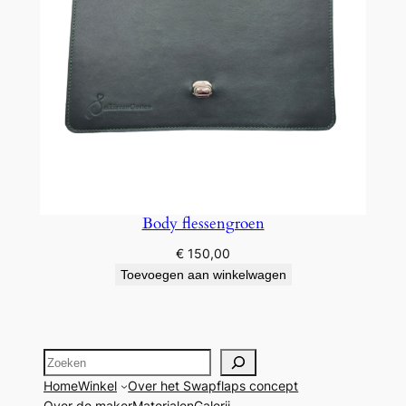
Body flessengroen
€
150,00
Toevoegen aan winkelwagen
Zoeken
Home
Winkel
Over het Swapflaps concept
Over de maker
Materialen
Galerij