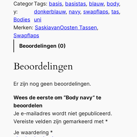
d
Categor
Tags:
basis
, 
basistas
, 
blauw
, 
body
, 
y
y:
donkerblauw
, 
navy
, 
swapflaps
, 
tas
, 
n
Bodies
uni
a
Merken:
SaskiavanOosten Tassen
, 
v
Swapflaps
y
Beoordelingen (0)
a
a
Beoordelingen
n
t
a
Er zijn nog geen beoordelingen.
l
Wees de eerste om “Body navy” te
beoordelen
Je e-mailadres wordt niet gepubliceerd.
Vereiste velden zijn gemarkeerd met
*
Je waardering
*