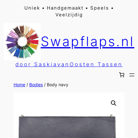
Ga
Uniek • Handgemaakt • Speels •
Veelzijdig
naar
de
inhoud
Swapflaps.nl
door SaskiavanOosten Tassen
Home
/
Bodies
/ Body navy