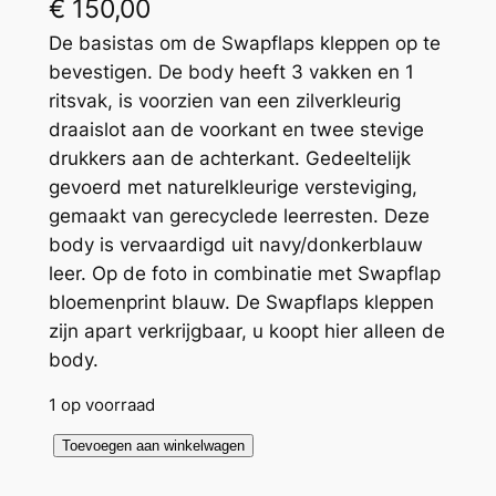
€
150,00
De basistas om de Swapflaps kleppen op te
bevestigen. De body heeft 3 vakken en 1
ritsvak, is voorzien van een zilverkleurig
draaislot aan de voorkant en twee stevige
drukkers aan de achterkant. Gedeeltelijk
gevoerd met naturelkleurige versteviging,
gemaakt van gerecyclede leerresten. Deze
body is vervaardigd uit navy/donkerblauw
leer. Op de foto in combinatie met Swapflap
bloemenprint blauw. De Swapflaps kleppen
zijn apart verkrijgbaar, u koopt hier alleen de
body.
1 op voorraad
B
Toevoegen aan winkelwagen
o