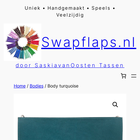
Ga
Uniek • Handgemaakt • Speels •
Veelzijdig
naar
de
inhoud
Swapflaps.nl
door SaskiavanOosten Tassen
Home
/
Bodies
/ Body turquoise