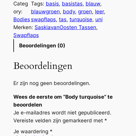
d
Categ
Tags:
basis
, 
basistas
, 
blauw
, 
y
ory:
blauwgroen
, 
body
, 
groen
, 
leer
, 
t
Bodies
swapflaps
, 
tas
, 
turquoise
, 
uni
u
Merken:
SaskiavanOosten Tassen
, 
r
Swapflaps
q
Beoordelingen (0)
u
o
Beoordelingen
i
s
e
Er zijn nog geen beoordelingen.
a
Wees de eerste om “Body turquoise” te
a
beoordelen
n
Je e-mailadres wordt niet gepubliceerd.
t
Vereiste velden zijn gemarkeerd met
*
a
l
Je waardering
*