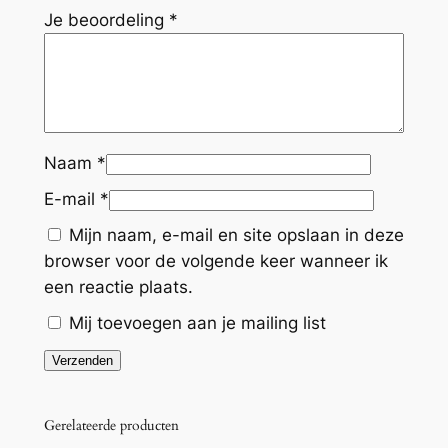
e
Je beoordeling
*
s
o
f
t
a
Naam
*
a
E-mail
*
n
t
Mijn naam, e-mail en site opslaan in deze
a
browser voor de volgende keer wanneer ik
l
een reactie plaats.
Mij toevoegen aan je mailing list
Gerelateerde producten