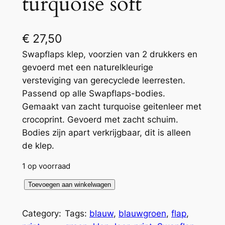
turquoise soft
€
27,50
Swapflaps klep, voorzien van 2 drukkers en
gevoerd met een naturelkleurige
versteviging van gerecyclede leerresten.
Passend op alle Swapflaps-bodies.
Gemaakt van zacht turquoise geitenleer met
crocoprint. Gevoerd met zacht schuim.
Bodies zijn apart verkrijgbaar, dit is alleen
de klep.
1 op voorraad
S
Toevoegen aan winkelwagen
w
a
Category:
Tags:
blauw
, 
blauwgroen
, 
flap
, 
p