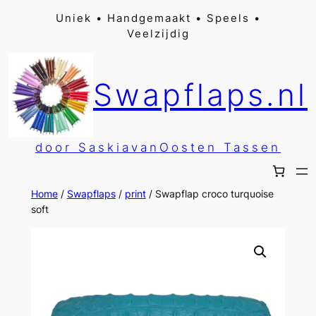
Ga
Uniek • Handgemaakt • Speels •
Veelzijdig
naar
de
inhoud
Swapflaps.nl
door SaskiavanOosten Tassen
Home
/
Swapflaps
/
print
/ Swapflap croco turquoise
soft