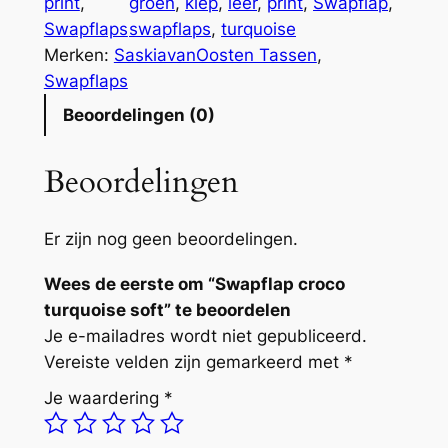
print
, 
groen
, 
klep
, 
leer
, 
print
, 
Swapflap
, 
f
Swapflaps
swapflaps
, 
turquoise
l
Merken:
SaskiavanOosten Tassen
, 
a
Swapflaps
p
Beoordelingen (0)
c
r
Beoordelingen
o
c
o
Er zijn nog geen beoordelingen.
t
Wees de eerste om “Swapflap croco
u
turquoise soft” te beoordelen
r
Je e-mailadres wordt niet gepubliceerd.
q
Vereiste velden zijn gemarkeerd met
*
u
o
Je waardering
*
i
s