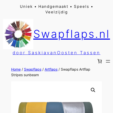
Ga
Uniek • Handgemaakt • Speels •
Veelzijdig
naar
de
inhoud
Swapflaps.nl
door SaskiavanOosten Tassen
Home
/
Swapflaps
/
Artflaps
/ Swapflaps Artflap
Stripes sunbeam