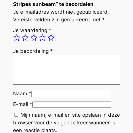
Stripes sunbeam” te beoordelen
r
Je e-mailadres wordt niet gepubliceerd.
i
Vereiste velden zijn gemarkeerd met
*
p
e
Je waardering
*
s
s
u
Je beoordeling
*
n
b
e
a
m
Naam
*
a
E-mail
*
a
n
Mijn naam, e-mail en site opslaan in deze
t
browser voor de volgende keer wanneer ik
a
een reactie plaats.