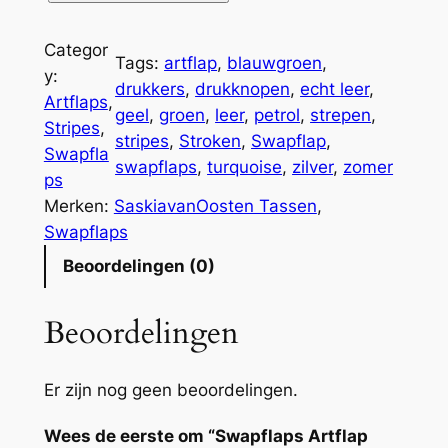
w
a
Categor
Tags:
artflap
, 
blauwgroen
, 
p
y:
drukkers
, 
drukknopen
, 
echt leer
, 
f
Artflaps
, 
geel
, 
groen
, 
leer
, 
petrol
, 
strepen
, 
l
Stripes
, 
stripes
, 
Stroken
, 
Swapflap
, 
a
Swapfla
swapflaps
, 
turquoise
, 
zilver
, 
zomer
p
ps
s
Merken:
SaskiavanOosten Tassen
, 
A
Swapflaps
r
Beoordelingen (0)
t
f
Beoordelingen
l
a
p
Er zijn nog geen beoordelingen.
S
Wees de eerste om “Swapflaps Artflap
t