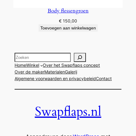
Body flessengroen
€
150,00
Toevoegen aan winkelwagen
Zoeken
Home
Winkel
Over het Swapflaps concept
Over de maker
Materialen
Galerij
Algemene voorwaarden en privacybeleid
Contact
Swapflaps.nl