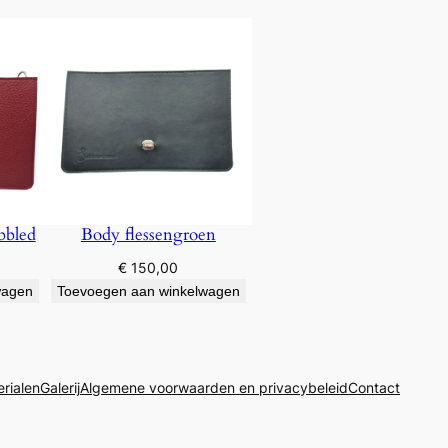
bbled
Body flessengroen
€
150,00
wagen
Toevoegen aan winkelwagen
rialen
Galerij
Algemene voorwaarden en privacybeleid
Contact