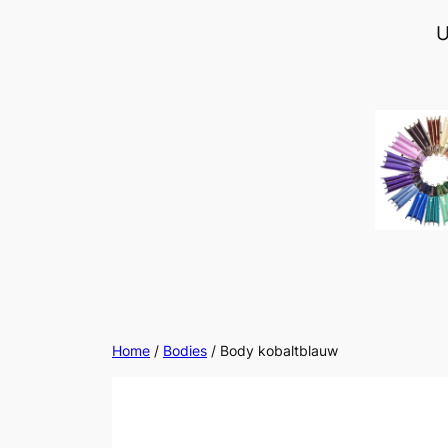
Ga
U
naar
de
inhoud
Home
/
Bodies
/ Body kobaltblauw