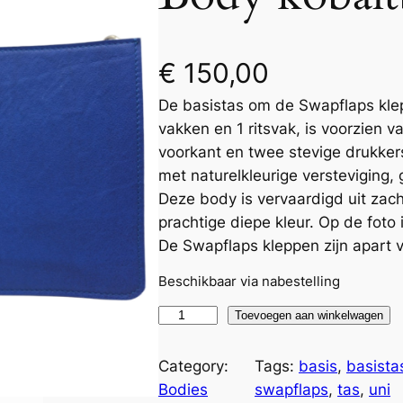
€
150,00
De basistas om de Swapflaps kle
vakken en 1 ritsvak, is voorzien v
voorkant en twee stevige drukker
met naturelkleurige versteviging,
Deze body is vervaardigd uit zac
prachtige diepe kleur. Op de foto
De Swapflaps kleppen zijn apart ve
Beschikbaar via nabestelling
B
Toevoegen aan winkelwagen
o
d
Category:
Tags:
basis
, 
basista
y
Bodies
swapflaps
, 
tas
, 
uni