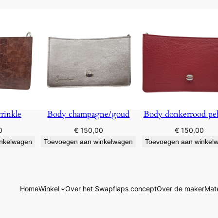
rinkle
Body champagne/goud
Body donkerrood pe
0
€
150,00
€
150,00
inkelwagen
Toevoegen aan winkelwagen
Toevoegen aan winkel
Home
Winkel
Over het Swapflaps concept
Over de maker
Mate