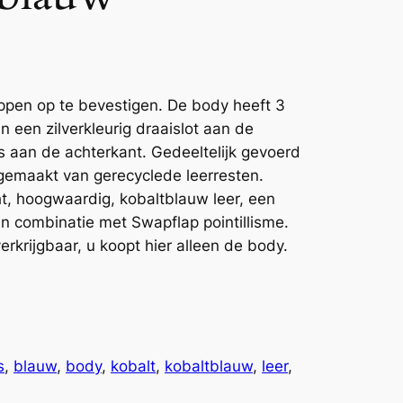
ppen op te bevestigen. De body heeft 3
an een zilverkleurig draaislot aan de
s aan de achterkant. Gedeeltelijk gevoerd
 gemaakt van gerecyclede leerresten.
ht, hoogwaardig, kobaltblauw leer, een
 in combinatie met Swapflap pointillisme.
rkrijgbaar, u koopt hier alleen de body.
s
, 
blauw
, 
body
, 
kobalt
, 
kobaltblauw
, 
leer
, 