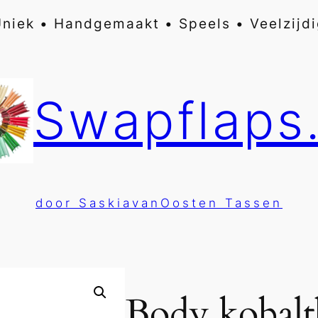
niek • Handgemaakt • Speels • Veelzijd
Swapflaps.
door SaskiavanOosten Tassen
Body kobal